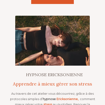
HYPNOSE ERICKSONIENNE
Apprendre à mieux gérer son stress
Au travers de cet atelier vous découvrirez, grâce à des
protocoles simples d’
hypnose
Ericksonienne,
comment
mieux gérer votre
stress
au quotidien. Renouer la