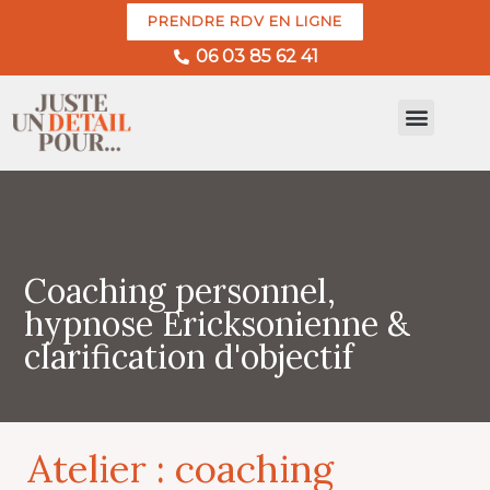
PRENDRE RDV EN LIGNE
06 03 85 62 41
HYPNOSE ERICKSONIENNE
HYPNOSE EN LIGNE
DANS QUEL CAS ?
HYPNOSE & IMAGE DE SOI
Coaching personnel,
hypnose Ericksonienne &
clarification d'objectif
Atelier : coaching