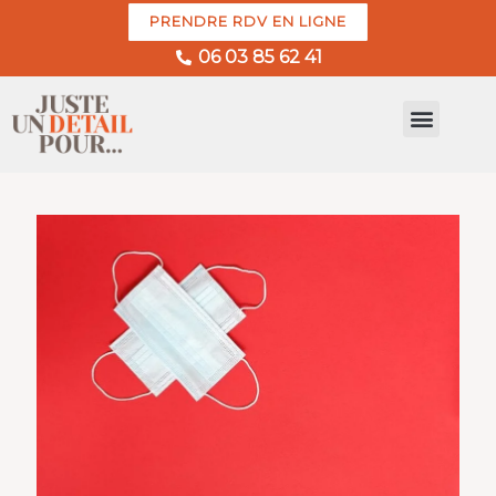
PRENDRE RDV EN LIGNE
06 03 85 62 41
HYPNOSE ERICKSONIENNE
HYPNOSE EN LIGNE
DANS QUEL CAS ?
HYPNOSE & IMAGE DE SOI