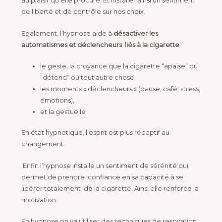
au plaisir qu’elle procure. Et installer ainsi un sentiment
de liberté et de contrôle sur nos choix.
Egalement, l’hypnose aide à
désactiver les
automatismes et déclencheurs liés à la cigarette
:
le geste, la croyance que la cigarette “apaise” ou
“détend” ou tout autre chose
les moments « déclencheurs » (pause, café, stress,
émotions),
et la gestuelle
En état hypnotique, l’esprit est plus réceptif au
changement.
Enfin l’hypnose installe un sentiment de sérénité qui
permet de prendre confiance en sa capacité à se
libérer totalement de la cigarette. Ainsi elle renforce la
motivation.
En hypnose on va utiliser des techniques de respiration,